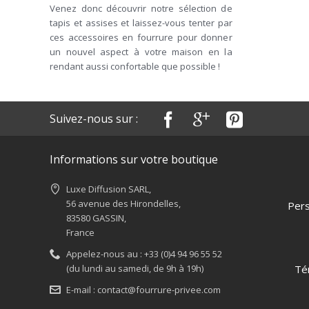
Venez donc découvrir notre sélection de
tapis et assises et laissez-vous tenter par
ces accessoires en fourrure pour donner
un nouvel aspect à votre maison en la
rendant aussi confortable que possible !
Suivez-nous sur :
Informations sur votre boutique
Luxe Diffusion SARL,
56 avenue des Hirondelles,
Pers
83580 GASSIN,
France
Appelez-nous au :
+33 (0)4 94 96 55 52
(du lundi au samedi, de 9h à 19h)
Té
E-mail :
contact@fourrure-privee.com