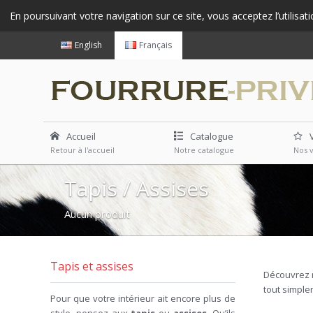
En poursuivant votre navigation sur ce site, vous acceptez l’utilisat
English
Français
Accueil
Catalogue
Retour à l'accueil
Notre catalogue
Nos 
Tapis / Assises
Aucun produit
Tapis et assises
Découvrez n
tout simple
Pour que votre intérieur ait encore plus de