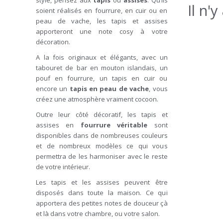
style, pensez aux
tapis
ou
assises
. Qu’ils
Il n'
soient réalisés en fourrure, en cuir ou en
peau de vache, les tapis et assises
apporteront une note cosy à votre
décoration.
A la fois originaux et élégants, avec un
tabouret de bar en mouton islandais, un
pouf en fourrure, un tapis en cuir ou
encore un
tapis en peau de vache
, vous
créez une atmosphère vraiment cocoon.
Outre leur côté décoratif, les tapis et
assises en
fourrure véritable
sont
disponibles dans de nombreuses couleurs
et de nombreux modèles ce qui vous
permettra de les harmoniser avec le reste
de votre intérieur.
Les tapis et les assises peuvent être
disposés dans toute la maison. Ce qui
apportera des petites notes de douceur çà
et là dans votre chambre, ou votre salon.