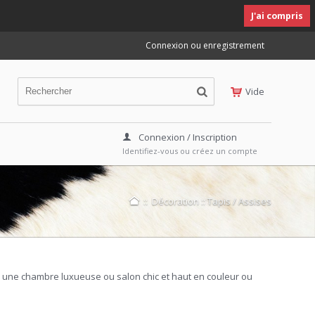
J'ai compris
Connexion ou enregistrement
Vide
Connexion / Inscription
Identifiez-vous ou créez un compte
::
Décoration
::
Tapis / Assises
er une chambre luxueuse ou salon chic et haut en couleur ou