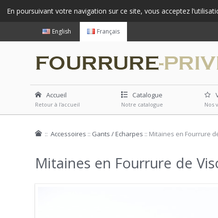
En poursuivant votre navigation sur ce site, vous acceptez l’utilisat
English
Français
Accueil
Catalogue
Retour à l'accueil
Notre catalogue
Nos 
::
Accessoires
::
Gants / Echarpes
::
Mitaines en Fourrure de
Mitaines en Fourrure de Viso