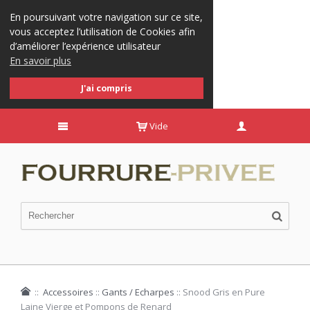
En poursuivant votre navigation sur ce site,
vous acceptez l’utilisation de Cookies afin
d’améliorer l’expérience utilisateur
En savoir plus
J'ai compris
Vide
::
Accessoires
::
Gants / Echarpes
::
Snood Gris en Pure
Laine Vierge et Pompons de Renard