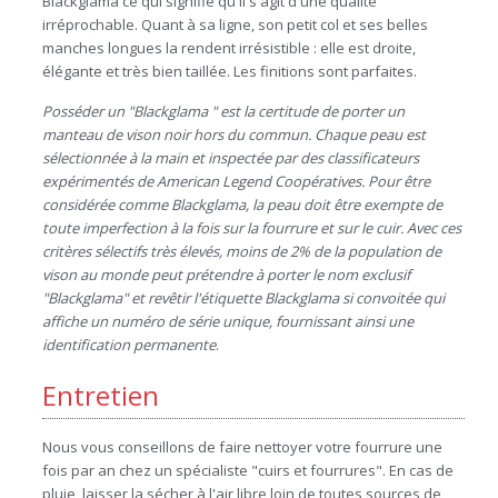
Blackglama ce qui signifie qu'il s'agit d'une qualité
irréprochable. Quant à sa ligne, son petit col et ses belles
manches longues la rendent irrésistible : elle est droite,
élégante et très bien taillée. Les finitions sont parfaites.
Posséder un "Blackglama " est la certitude de porter un
manteau de vison noir hors du commun. Chaque peau est
sélectionnée à la main et inspectée par des classificateurs
expérimentés de American Legend Coopératives. Pour être
considérée comme Blackglama, la peau doit être exempte de
toute imperfection à la fois sur la fourrure et sur le cuir. Avec ces
critères sélectifs très élevés, moins de 2% de la population de
vison au monde peut prétendre à porter le nom exclusif
"Blackglama" et revêtir l'étiquette Blackglama si convoitée qui
affiche un numéro de série unique, fournissant ainsi une
identification permanente
.
Entretien
Nous vous conseillons de faire nettoyer votre fourrure une
fois par an chez un spécialiste "cuirs et fourrures". En cas de
pluie, laisser la sécher à l'air libre loin de toutes sources de