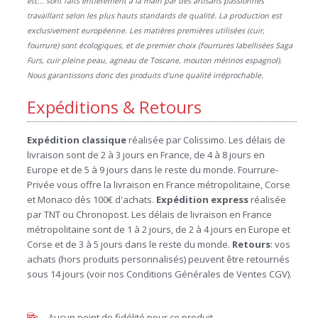
etc... sont faits entièrement à la main par des artisans passionnés
travaillant selon les plus hauts standards de qualité. La production est
exclusivement européenne. Les matières premières utilisées (cuir,
fourrure) sont écologiques, et de premier choix (fourrures labellisées Saga
Furs, cuir pleine peau, agneau de Toscane, mouton mérinos espagnol).
Nous garantissons donc des produits d'une qualité irréprochable.
Expéditions & Retours
Expédition
classique
réalisée par Colissimo. Les délais de
livraison sont de 2 à 3 jours en France, de 4 à 8 jours en
Europe et de 5 à 9 jours dans le reste du monde. Fourrure-
Privée vous offre la livraison en France métropolitaine, Corse
et Monaco dès 100€ d'achats.
Expédition
express
réalisée
par TNT ou Chronopost. Les délais de livraison en France
métropolitaine sont de 1 à 2 jours, de 2 à 4 jours en Europe et
Corse et de 3 à 5 jours dans le reste du monde.
Retours
: vos
achats (hors produits personnalisés) peuvent être retournés
sous 14 jours (voir nos Conditions Générales de Ventes CGV).
Aucun point de fidélité pour ce produit.