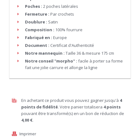
Poches :
2 poches latérales
Fermeture :
Par crochets
Doublure :
Satin
Composition :
100% fourrure
Fabriqué en :
Europe
Document :
Certificat d'Authenticité
Notre mannequin :
Taille 36 & mesure 175 cm
Notre conseil "morpho" :
facile à porter sa forme
fait une jolie carrure et allonge la ligne
En achetant ce produit vous pouvez gagner jusqu'à
4
points de fidélité
. Votre panier totalisera
4
points
pouvant être transformé(s) en un bon de réduction de
4,00 €
.
Imprimer