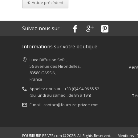
Article précédent
Suivez-nous sur :
Informations sur votre boutique
Luxe Diffusion SARL,
56 avenue des Hirondelles,
Pers
83580 GASSIN,
France
Appelez-nous au :
+33 (0)4 94 96 55 52
(du lundi au samedi, de 9h à 19h)
Té
E-mail :
contact@fourrure-privee.com
FOURRURE-PRIVEE.com © 2026. All Rights Reserved.
Mentions L