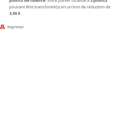
points de fidélité
. Votre panier totalisera
3
points
pouvant être transformé(s) en un bon de réduction de
3,00 €
.
Imprimer